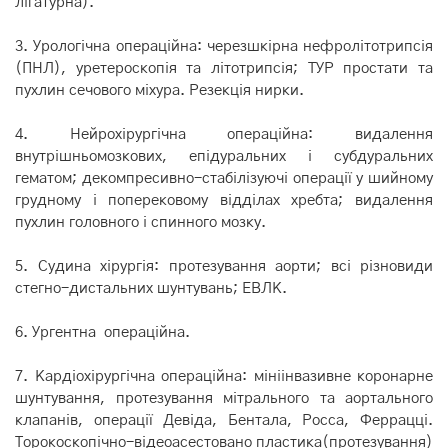
лігатурна).
3. Урологічна операційна: черезшкірна нефролітотрипсія
(ПНЛ), уретероскопія та літотрипсія; ТУР простати та
пухлин сечового міхура. Резекція нирки.
4. Нейрохірургічна операційна: видалення
внутрішньомозкових, епідуральних і субдуральних
гематом; декомпресивно-стабілізуючі операції у шийному
грудному і поперековому відділах хребта; видалення
пухлин головного і спинного мозку.
5. Судина хірургія: протезування аорти; всі різновиди
стегно-дистальних шунтувань; ЕВЛК.
6. Ургентна операційна.
7. Кардіохірургічна операційна: мініінвазивне коронарне
шунтування, протезування мітрального та аортального
клапанів, операції Девіда, Бентала, Росса, Феррацці.
Торокоскопічно-відеоасестовано пластика(протезування)