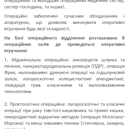
операційних та молодших операційних медичних сестер,
сестер-господинь, та інших).
Операційні забезпечені сучасним обладнанням і
апаратурою, що дозволяє виконувати оперативні
втручання будь якої складності.
На базі операційного відділення розташовано 8
операційних залів де проводяться оперативні
втручання:
1. Абдомінальна операційна: онкохірургія шлунка та
печінки, панкреатодуоденальна резекція (ПДР), операція
Фрея, малоінвазивні дренуючі операції на підшлунковій
залозі, лапароскопічні холецистектомії апендиктомії,
ліквідація гриж класичними та малоінвазивними
технологіями.
2. Проктологічна операційна: лапароскопічні та класичні
операції при раку товстого кишківника та прямої кишки,
гемороїдектомії відкритим методом (операція Міллігана-
Моргана) та менш інвазивні техніки (степлерна, лазерна,