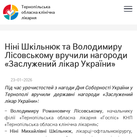
Тернопільська
обласна клінічна
лікарня
Ніні Шкільнюк та Володимиру
Лісовському вручили нагороди
«Заслужений лікар України»
23-01-2026
Під час урочистостей з нагоди Дня Соборності України у
Тернополі вручили державні нагороди «Заслужений
лікар України»:
-
Володимиру Романовичу Лісовському
, начальнику
філії «Тернопільська обласна лікарня «Госпіс» КНП
«Тернопільська обласна клінічна лікарня»;
-
Ніні Михайлівні Шкільнюк
, лікарці-офтальмохірургу,