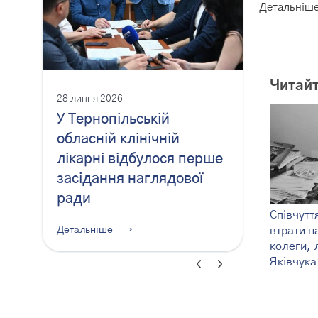
Детальніше
Читайт
28 липня 2026
28 липня 20
У Тернопільській
Медиків
обласній клінічній
відзнач
лікарні відбулося перше
грамота
засідання наглядової
професі
ради
Детальні
Співчутт
Детальніше →
втрати н
колеги, 
Яківчука