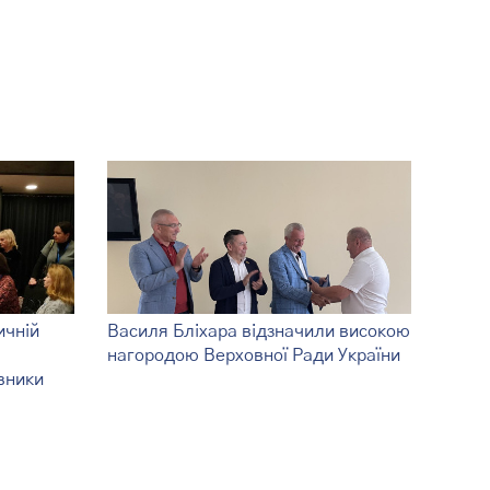
ичній
Василя Бліхара відзначили високою
нагородою Верховної Ради України
вники