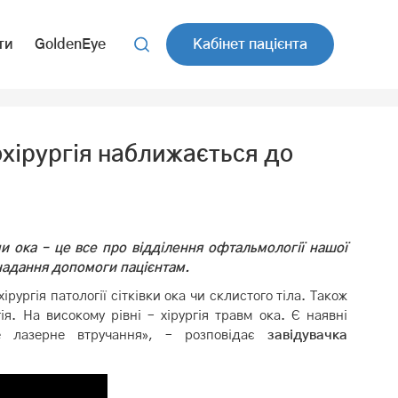
ти
GoldenEye
Кабінет пацієнта
хірургія наближається до
ми ока – це все про відділення офтальмології нашої
надання допомоги пацієнтам.
ірургія патології сітківки ока чи склистого тіла. Також
. На високому рівні – хірургія травм ока. Є наявні
не лазерне втручання», – розповідає
завідувачка