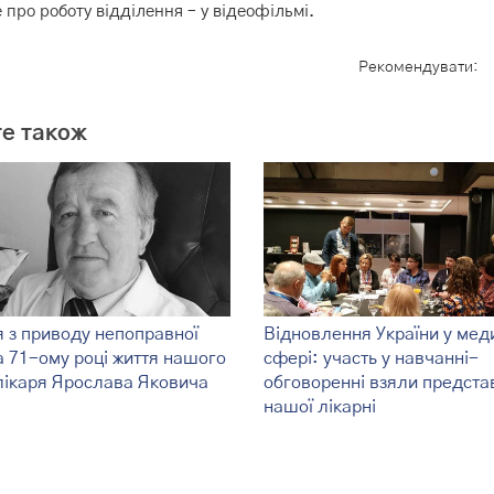
 про роботу відділення – у відеофільмі.
Рекомендувати:
е також
26
28 липня 2026
 ТОКЛ
За щоденну працю, що
или подяками та
рятує життя: Богдана
ми з нагоди
Маслія і Володимира
йного свята
Мороза відзначили
високими нагородами
ше →
я з приводу непоправної
Відновлення України у мед
а 71-ому році життя нашого
Детальніше →
сфері: участь у навчанні-
лікаря Ярослава Яковича
обговоренні взяли предста
нашої лікарні