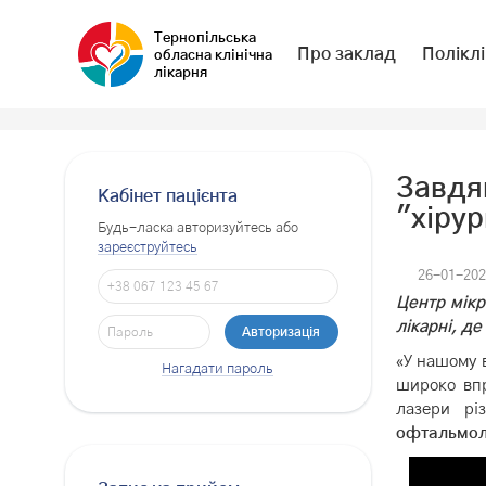
Тернопільська
Про заклад
Поліклі
обласна клінічна
лікарня
Завдя
Кабінет пацієнта
"хірур
Будь-ласка авторизуйтесь або
зареєструйтесь
26-01-202
Центр мікр
лікарні, д
«У нашому в
Нагадати пароль
широко впр
лазери рі
офтальмоло