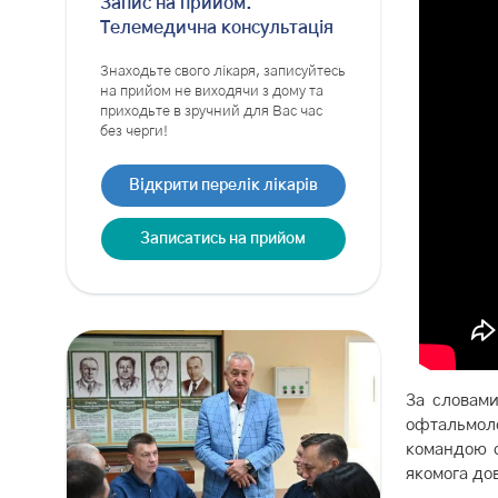
Запис на прийом.
Телемедична консультація
Знаходьте свого лікаря, записуйтесь
на прийом не виходячи з дому та
приходьте в зручний для Вас час
без черги!
Відкрити перелік лікарів
Записатись на прийом
За словами
офтальмоло
командою с
якомога до