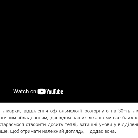
 лікарки, відділення офтальмології розгорнуто на 30-ть лі
гічним обладнанням, досвідом наших лікарів ми все ближче
тараємося створити досить теплі, затишні умови у відділен
вше, щоб отримати належний догляд», – додає вона.