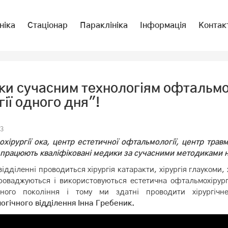
ніка
Стаціонар
Параклініка
Інформація
Контак
ки сучасним технологіям офтальмо
гії одного дня"!
3
охірургії ока, центр естетичної офтальмології, центр трав
е працюють кваліфіковані медики за сучасними методиками 
ідділенні проводиться хірургія катаракти, хірургія глаукоми, х
оваджуються і використовуються естетична офтальмохірургія
зного покоління і тому ми здатні проводити хірургіч
гічного відділення Інна Гребеник.